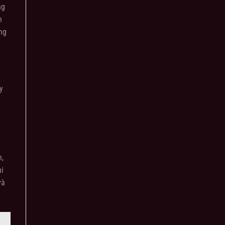
ng
n
ng
y
n,
ại
và