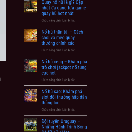
hũ
Đầy
Quay nổ hũ là gì? Cập
Hero
Tự
nhật đa dạng tựa game
–
Hào
quay hũ hot nhất
Tựa
Và
Chức năng bình luận bị tắt
ở
game
Khát
Quay
nổ
Vọng
nổ
hũ
Nổ hũ thần tài – Cách
hũ
siêu
chơi và mẹo quay
là
anh
thưởng chính xác
gì?
hùng
Chức năng bình luận bị tắt
ở
Cập
cực
Nổ
nhật
bắt
hũ
đa
Nổ hũ xèng – Khám phá
mắt
thần
dạng
trò chơi jackpot nổ tung
tài
tựa
cực hot
–
game
i
Chức năng bình luận bị tắt
ở
Cách
quay
Nổ
chơi
hũ
hũ
và
Nổ hũ sao: Khám phá
hot
xèng
mẹo
nhất
slot đổi thưởng hấp dẫn
–
quay
thắng lớn
Khám
thưởng
Chức năng bình luận bị tắt
ở
phá
chính
Nổ
trò
xác
hũ
chơi
Đội tuyển Uruguay –
sao:
jackpot
Những Hành Trình Bóng
Khám
nổ