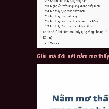
Chiêm bao thấy rụng răng hàm
Mộng về thấy rụng răng không chảy máu
Mơ thấy rụng răng chảy máu
Mơ thấy rụng hết răng
Mơ thấy răng rụng thành từng mảnh/vụn
Mơ thấy răng rụng và mình nhặt lại
Đánh số gì khi nằm mơ thấy rụng răng cho người 
Kết luận
Văn Nam
Giải mã đôi nét nằm mơ thấy