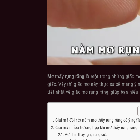
Mơ thấy rụng răng
là một trong những giấc mơ
giấc. Vậy thì giấc mơ này thực sự sẽ mang ý n
tiết nhất về giấc mơ rụng răng, giúp bạn hiể
Giải mã đôi nét nằm mơ thấy rụng răng có ý nghĩa
Giải mã nhiều trường hợp khi mơ thấy rụng răng
Mơ nhìn thấy rụng răng cửa