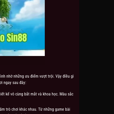
ình nhờ những ưu điểm vượt trội. Vậy điều gì
ơi ngay sau đây:
thiết kế vô cùng bắt mắt và khoa học. Màu sắc
trăm trò chơi khác nhau. Từ những game bài