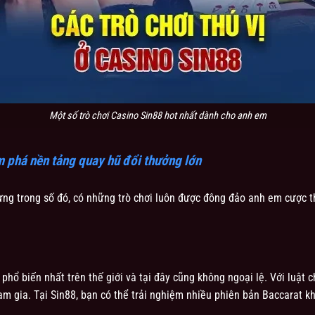
Một số trò chơi Casino Sin88 hot nhất dành cho anh em
 phá nền tảng quay hũ đổi thưởng lớn
g trong số đó, có những trò chơi luôn được đông đảo anh em cược thủ
hổ biến nhất trên thế giới và tại đây cũng không ngoại lệ. Với luật ch
am gia. Tại Sin88, bạn có thể trải nghiệm nhiều phiên bản Baccarat k