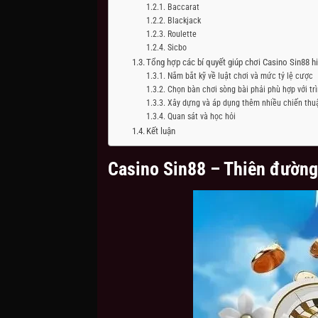
Baccarat
Blackjack
Roulette
Sicbo
Tổng hợp các bí quyết giúp chơi Casino Sin88 h
Nắm bắt kỹ về luật chơi và mức tỷ lệ cược
Chọn bàn chơi sòng bài phải phù hợp với tr
Xây dựng và áp dụng thêm nhiều chiến thu
Quan sát và học hỏi
Kết luận
Casino Sin88 – Thiên đường