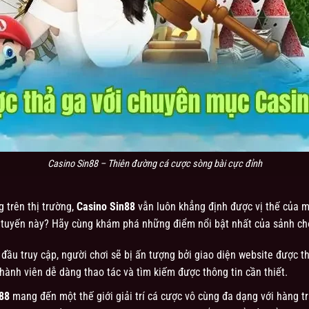
Casino Sin88 – Thiên đường cá cược sòng bài cực đỉnh
 trên thị trường,
Casino Sin88
vẫn luôn khẳng định được vị thế của m
c tuyến này? Hãy cùng khám phá những điểm nổi bật nhất của sảnh ch
n đầu truy cập, người chơi sẽ bị ấn tượng bởi giao diện website được 
thành viên dễ dàng thao tác và tìm kiếm được thông tin cần thiết.
88
mang đến một thế giới giải trí cá cược vô cùng đa dạng với hàng 