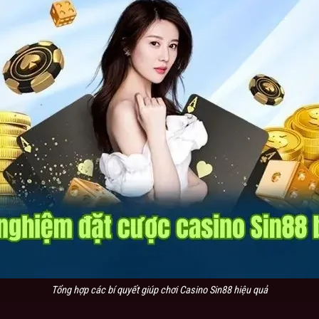
Tổng hợp các bí quyết giúp chơi Casino Sin88 hiệu quả