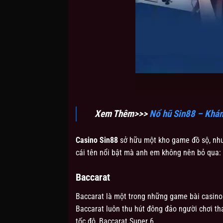
Xem Thêm>>>
Nổ hũ Sin88 – Khám
Casino Sin88
sở hữu một kho game đồ sộ, nhưn
cái tên nổi bật mà anh em không nên bỏ qua:
Baccarat
Baccarat là một trong những game bài casino p
Baccarat luôn thu hút đông đảo người chơi th
tốc độ, Baccarat Super 6…