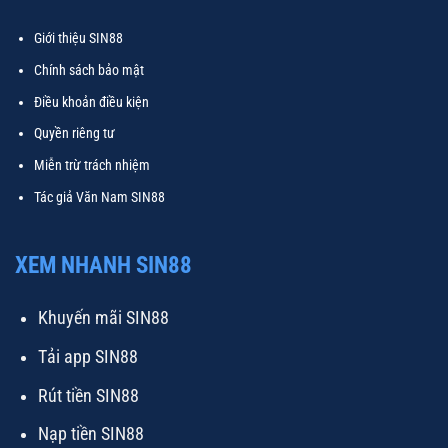
Giới thiệu SIN88
Chính sách bảo mật
Điều khoản điều kiện
Quyền riêng tư
Miễn trừ trách nhiệm
Tác giả Văn Nam SIN88
XEM NHANH SIN88
Khuyến mãi SIN88
Tải app SIN88
Rút tiền SIN88
Nạp tiền SIN88