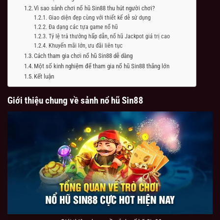
Vì sao sảnh chơi nổ hũ Sin88 thu hút người chơi?
Giao diện đẹp cùng với thiết kế dễ sử dụng
Đa dạng các tựa game nổ hũ
Tỷ lệ trả thưởng hấp dẫn, nổ hũ Jackpot giá trị cao
Khuyến mãi lớn, ưu đãi liên tục
Cách tham gia chơi nổ hũ Sin88 dễ dàng
Một số kinh nghiệm để tham gia nổ hũ Sin88 thắng lớn
Kết luận
Giới thiệu chung về sảnh nổ hũ Sin88