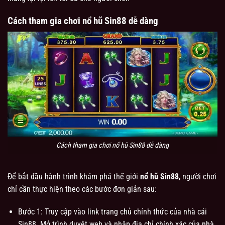
Cách tham gia chơi nổ hũ Sin88 dễ dàng
Cách tham gia chơi nổ hũ Sin88 dễ dàng
Để bắt đầu hành trình khám phá thế giới
nổ hũ Sin88
, người chơi
chỉ cần thực hiện theo các bước đơn giản sau:
Bước 1: Truy cập vào link trang chủ chính thức của nhà cái
Sin88. Mở trình duyệt web và nhập địa chỉ chính xác của nhà