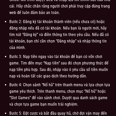
cái. Hãy chắc chắn rằng người chơi phải truy cập đúng trang
web để luôn đảm bảo an toàn.
Bước 2: Đăng ký tài khoản thành viên (nếu chưa có) hoặc
đăng nhập nếu đã có tài khoản. Nếu bạn là người mới, hãy
tìm nút “Đăng ký” và điền thông tin theo yêu cầu. Nếu đã có
tài khoản, bạn chỉ cần chọn “Đăng nhập” và nhập thông tin
của mình.
Bước 3: Nạp tiền ngay vào tài khoản để bạn có vốn chơi
game. Tìm đến mục “Nạp tiền” sau đó chọn phương thức để
nạp tiền phù hợp. Sau đó, nhập vào ô yêu cầu số tiền muốn
nạp và hoàn tất các giao dịch theo hướng dẫn.
Bước 4: Chọn sảnh “Nổ hũ” trên thanh menu và lựa chọn tựa
game yêu thích. Trên thanh menu, chọn mục “Nổ hũ” hoặc
“Slot Games” để vào sảnh chơi. Duyệt qua danh sách game
và chọn tựa game bạn muốn trải nghiệm.
Bước 5: Đặt cược và bắt đầu quay hũ, chờ đợi vận may đến