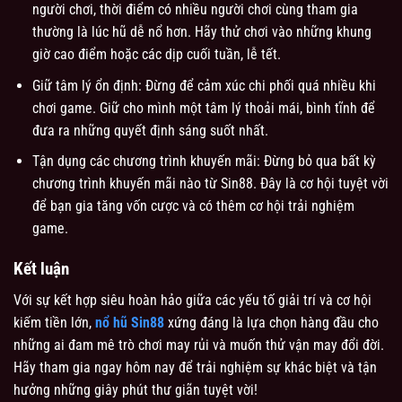
người chơi, thời điểm có nhiều người chơi cùng tham gia
thường là lúc hũ dễ nổ hơn. Hãy thử chơi vào những khung
giờ cao điểm hoặc các dịp cuối tuần, lễ tết.
Giữ tâm lý ổn định: Đừng để cảm xúc chi phối quá nhiều khi
chơi game. Giữ cho mình một tâm lý thoải mái, bình tĩnh để
đưa ra những quyết định sáng suốt nhất.
Tận dụng các chương trình khuyến mãi: Đừng bỏ qua bất kỳ
chương trình khuyến mãi nào từ Sin88. Đây là cơ hội tuyệt vời
để bạn gia tăng vốn cược và có thêm cơ hội trải nghiệm
game.
Kết luận
Với sự kết hợp siêu hoàn hảo giữa các yếu tố giải trí và cơ hội
kiếm tiền lớn,
nổ hũ Sin88
xứng đáng là lựa chọn hàng đầu cho
những ai đam mê trò chơi may rủi và muốn thử vận may đổi đời.
Hãy tham gia ngay hôm nay để trải nghiệm sự khác biệt và tận
hưởng những giây phút thư giãn tuyệt vời!