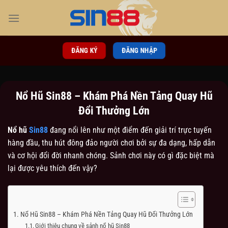
Bỏ
qua
nội
dung
ĐĂNG KÝ
ĐĂNG NHẬP
Nổ Hũ Sin88 – Khám Phá Nền Tảng Quay Hũ
Đổi Thưởng Lớn
Nổ hũ
Sin88
đang nổi lên như một điểm đến giải trí trực tuyến
hàng đầu, thu hút đông đảo người chơi bởi sự đa dạng, hấp dẫn
và cơ hội đổi đời nhanh chóng. Sảnh chơi này có gì đặc biệt mà
lại được yêu thích đến vậy?
Nổ Hũ Sin88 – Khám Phá Nền Tảng Quay Hũ Đổi Thưởng Lớn
Giới thiệu chung về sảnh nổ hũ Sin88