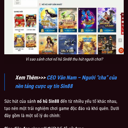
Vì sao sảnh chơi nổ hũ Sin88 thu hút người chơi?
Xem Thêm>>>
CEO Văn Nam – Người “cha” của
nền tảng cược uy tín Sin88
Sức hút của sảnh
nổ hũ Sin88
đến từ nhiều yếu tố khác nhau,
tạo nên một trải nghiệm chơi game độc đáo và khó quên. Dưới
đây gồm là một số lý do chính: