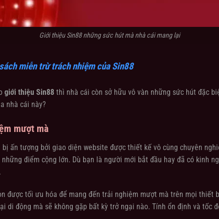
Giới thiệu Sin88 những sức hút mà nhà cái mang lại
sách miễn trừ trách nhiệm của Sin88
eo
giới thiệu Sin88
thì nhà cái còn sở hữu vô vàn những sức hút đặc biệ
ủa nhà cái này?
hiệm mượt mà
 bị ấn tượng bởi giao diện website được thiết kế vô cùng chuyên nghi
là những điểm cộng lớn. Dù bạn là người mới bắt đầu hay đã có kinh n
.
òn được tối ưu hóa để mang đến trải nghiệm mượt mà trên mọi thiết b
oại di động mà sẽ không gặp bất kỳ trở ngại nào. Tính ổn định và tốc 