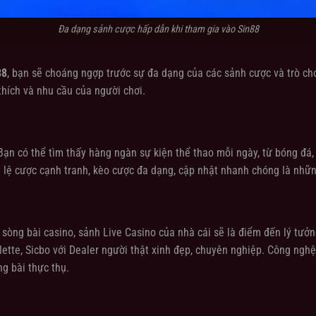
Đa dạng sảnh cược hấp dẫn khi tham gia vào Sin88
88
, bạn sẽ choáng ngợp trước sự đa dạng của các sảnh cược và trò ch
thích và nhu cầu của người chơi.
ạn có thể tìm thấy hàng ngàn sự kiện thể thao mỗi ngày, từ bóng đá,
ỷ lệ cược cạnh tranh, kèo cược đa dạng, cập nhật nhanh chóng là nhữn
sòng bài casino, sảnh Live Casino của nhà cái sẽ là điểm đến lý tưởng
ulette, Sicbo với Dealer người thật xinh đẹp, chuyên nghiệp. Công ng
g bài thực thụ.