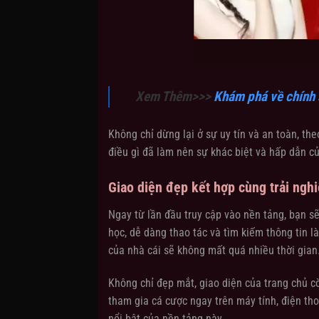
Xem Thêm>>>
Khám phá về chính 
Không chỉ dừng lại ở sự uy tín và an toàn, th
điều gì đã làm nên sự khác biệt và hấp dẫn c
Giao diện đẹp kết hợp cùng trải ng
Ngay từ lần đầu truy cập vào nền tảng, bạn sẽ
học, dễ dàng thao tác và tìm kiếm thông tin 
của nhà cái sẽ không mất quá nhiều thời gian
Không chỉ đẹp mắt, giao diện của trang chủ c
tham gia cá cược ngay trên máy tính, điện th
nổi bật của nền tảng này.