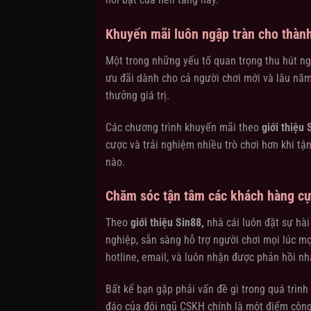
Khuyến mãi luôn ngập tràn cho thành
Một trong những yếu tố quan trọng thu hút ng
ưu đãi dành cho cả người chơi mới và lâu năm,
thưởng giá trị.
Các chương trình khuyến mãi theo
giới thiệu 
cược và trải nghiệm nhiều trò chơi hơn khi tậ
nào.
Chăm sóc tận tâm các khách hàng c
Theo
giới thiệu Sin88,
nhà cái luôn đặt sự hà
nghiệp, sẵn sàng hỗ trợ người chơi mọi lúc mọ
hotline, email, và luôn nhận được phản hồi nh
Bất kể bạn gặp phải vấn đề gì trong quá trình
đáo của đội ngũ CSKH chính là một điểm cộng 