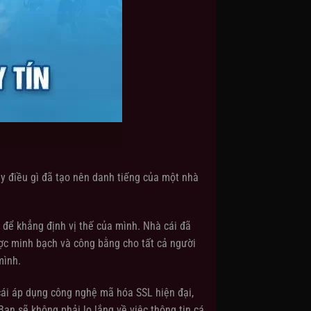
ậy điều gì đã tạo nên danh tiếng của một nhà
n để khẳng định vị thế của mình. Nhà cái đã
ược minh bạch và công bằng cho tất cả người
mình.
cái áp dụng công nghệ mã hóa SSL hiện đại,
ạn sẽ không phải lo lắng về việc thông tin cá