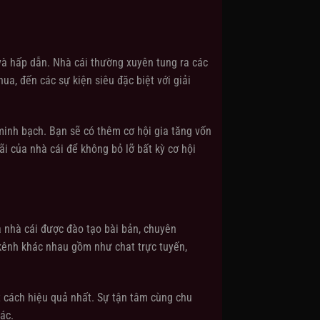
và hấp dẫn. Nhà cái thường xuyên tung ra các
ua, đến các sự kiện siêu đặc biệt với giải
minh bạch. Bạn sẽ có thêm cơ hội gia tăng vốn
i của nhà cái để không bỏ lỡ bất kỳ cơ hội
 nhà cái được đào tạo bài bản, chuyên
 kênh khác nhau gồm như chat trực tuyến,
ột cách hiệu quả nhất. Sự tận tâm cùng chu
ác.