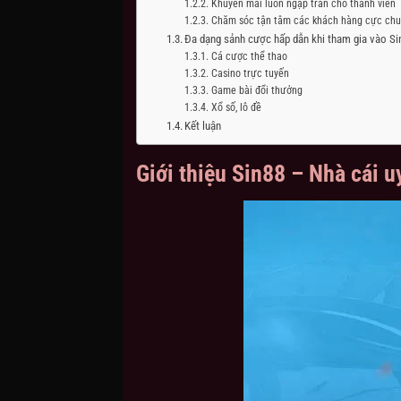
Khuyến mãi luôn ngập tràn cho thành viên
Chăm sóc tận tâm các khách hàng cực chu
Đa dạng sảnh cược hấp dẫn khi tham gia vào Si
Cá cược thể thao
Casino trực tuyến
Game bài đổi thưởng
Xổ số, lô đề
Kết luận
Giới thiệu Sin88 – Nhà cái u