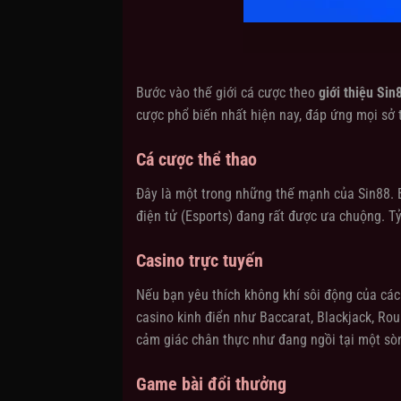
Bước vào thế giới cá cược theo
giới thiệu Sin
cược phổ biến nhất hiện nay, đáp ứng mọi sở 
Cá cược thể thao
Đây là một trong những thế mạnh của Sin88. B
điện tử (Esports) đang rất được ưa chuộng. T
Casino trực tuyến
Nếu bạn yêu thích không khí sôi động của các 
casino kinh điển như Baccarat, Blackjack, Ro
cảm giác chân thực như đang ngồi tại một sòn
Game bài đổi thưởng