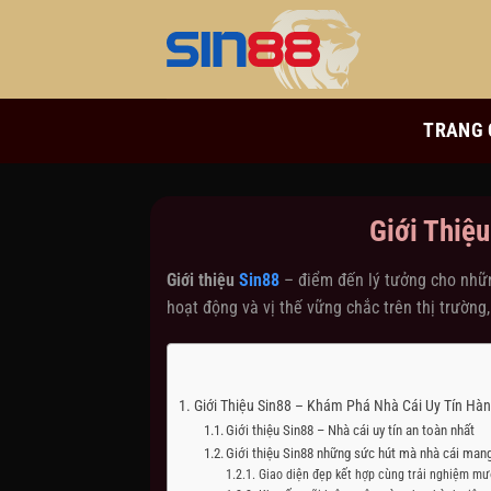
Bỏ
qua
nội
dung
TRANG 
Giới Thiệ
Giới thiệu
Sin88
– điểm đến lý tưởng cho những
hoạt động và vị thế vững chắc trên thị trường
Giới Thiệu Sin88 – Khám Phá Nhà Cái Uy Tín Hà
Giới thiệu Sin88 – Nhà cái uy tín an toàn nhất
Giới thiệu Sin88 những sức hút mà nhà cái mang
Giao diện đẹp kết hợp cùng trải nghiệm m