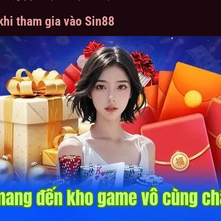
khi tham gia vào Sin88