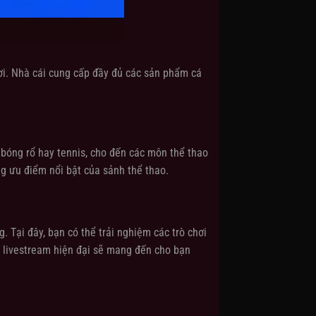
ơi. Nhà cái cung cấp đầy đủ các sản phẩm cá
 bóng rổ hay tennis, cho đến các môn thể thao
g ưu điểm nổi bật của sảnh thể thao.
. Tại đây, bạn có thể trải nghiệm các trò chơi
hệ livestream hiện đại sẽ mang đến cho bạn