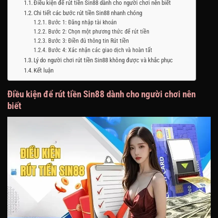
Điều kiện để rút tiền Sin88 dành cho người chơi nên biết
Chi tiết các bước rút tiền Sin88 nhanh chóng
Bước 1: Đăng nhập tài khoản
Bước 2: Chọn một phương thức để rút tiền
Bước 3: Điền đủ thông tin Rút tiền
Bước 4: Xác nhận các giao dịch và hoàn tất
Lý do người chơi rút tiền Sin88 không được và khắc phục
Kết luận
Điều kiện để rút tiền Sin88 dành cho người chơi nên
biết