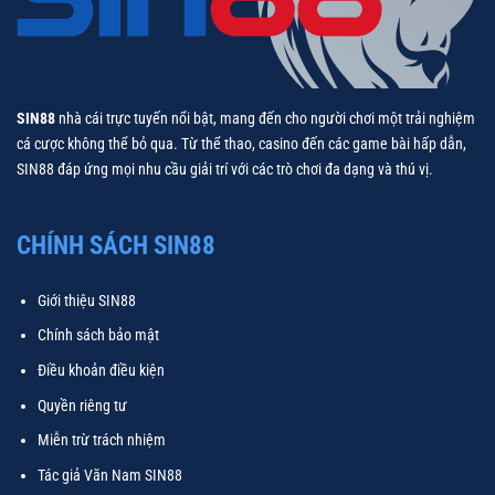
SIN88
nhà cái trực tuyến nổi bật, mang đến cho người chơi một trải nghiệm
cá cược không thể bỏ qua. Từ thể thao, casino đến các game bài hấp dẫn,
SIN88 đáp ứng mọi nhu cầu giải trí với các trò chơi đa dạng và thú vị.
CHÍNH SÁCH SIN88
Giới thiệu SIN88
Chính sách bảo mật
Điều khoản điều kiện
Quyền riêng tư
Miễn trừ trách nhiệm
Tác giả Văn Nam SIN88