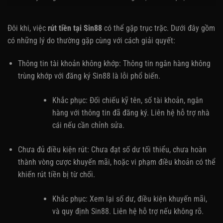
Đôi khi, việc
rút tiền tại Sin88
có thể gặp trục trặc. Dưới đây gồm
có những lý do thường gặp cùng với cách giải quyết:
Thông tin tài khoản không khớp: Thông tin ngân hàng không
trùng khớp với đăng ký Sin88 là lỗi phổ biến.
Khắc phục: Đối chiếu kỹ tên, số tài khoản, ngân
hàng với thông tin đã đăng ký. Liên hệ hỗ trợ nhà
cái nếu cần chỉnh sửa.
Chưa đủ điều kiện rút: Chưa đạt số dư tối thiểu, chưa hoàn
thành vòng cược khuyến mãi, hoặc vi phạm điều khoản có thể
khiến rút tiền bị từ chối.
Khắc phục: Xem lại số dư, điều kiện khuyến mãi,
và quy định Sin88. Liên hệ hỗ trợ nếu không rõ.