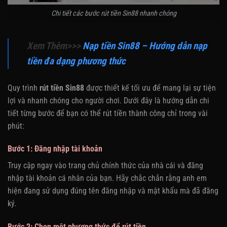
Chi tiết các bước rút tiền Sin88 nhanh chóng
Xem Thêm>>>
Nạp tiền Sin88 – Hướng dẫn nạp
tiền đa dạng phương thức
Quy trình
rút tiền Sin88
được thiết kế tối ưu để mang lại sự tiện
lợi và nhanh chóng cho người chơi. Dưới đây là hướng dẫn chi
tiết từng bước để bạn có thể rút tiền thành công chỉ trong vài
phút:
Bước 1: Đăng nhập tài khoản
Truy cập ngay vào trang chủ chính thức của nhà cái và đăng
nhập tài khoản cá nhân của bạn. Hãy chắc chắn rằng anh em
hiện đang sử dụng đúng tên đăng nhập và mật khẩu mà đã đăng
ký.
Bước 2: Chọn một phương thức để rút tiền