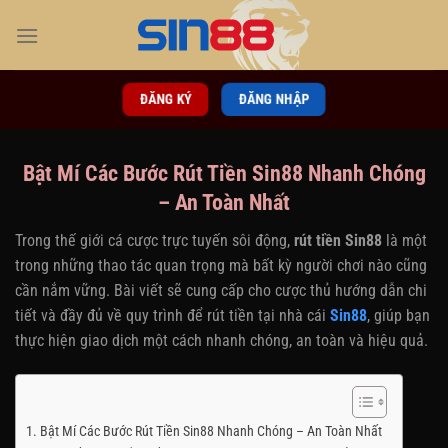
Bỏ
qua
nội
dung
ĐĂNG KÝ
ĐĂNG NHẬP
Bật Mí Các Bước Rút Tiền Sin88 Nhanh Chóng
– An Toàn Nhất
Trong thế giới cá cược trực tuyến sôi động,
rút tiền Sin88
là một
trong những thao tác quan trọng mà bất kỳ người chơi nào cũng
cần nắm vững. Bài viết sẽ cung cấp cho cược thủ hướng dẫn chi
tiết và đầy đủ về quy trình để rút tiền tại nhà cái
Sin88
, giúp bạn
thực hiện giao dịch một cách nhanh chóng, an toàn và hiệu quả.
Bật Mí Các Bước Rút Tiền Sin88 Nhanh Chóng – An Toàn Nhất