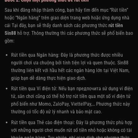
Sau khi đăng nhập thành công, bạn hãy tìm đến mục “Rút tiền”
hoặc “Ngân hàng” trên giao diện trang web hoặc ứng dụng nhà
cái Tại đây, bạn sẽ thấy danh sách các phương thức
rút tiền
Sin88
hỗ trợ. Thông thường thì các phương thức sẽ phổ biến bao
gồm:
Rút tiền qua Ngân hàng: Đây là phương thức được nhiều
người chơi ưa chuộng bởi tính tiện lợi và quen thuộc. Sin88
thường liên kết với hầu hết các ngân hàng lớn tại Việt Nam,
giúp bạn dễ dàng thực hiện giao dịch.
Rút tiền qua Ví điện tử: Nếu bạn предпочита sử dụng ví điện
tử, sân chơi cũng có thể hỗ trợ rút tiền qua một số ví điện tử
phổ biến như Momo, ZaloPay, ViettelPay,… Phương thức này
thường có tốc độ xử lý nhanh và bảo mật cao.
Rút tiền qua Thẻ cào điện thoại: Đây là phương thức phù hợp
với những người chơi muốn rút số tiền nhỏ hoặc không có tài
khoản ngân hàng. Tuy nhiên, phí giao dịch cho phương thức