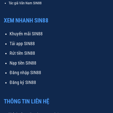
Tác giả Văn Nam SIN88
XEM NHANH SIN88
Khuyến mãi SIN88
Tải app SIN88
Rút tiền SIN88
Nạp tiền SIN88
Đăng nhập SIN88
Đăng ký SIN88
THÔNG TIN LIÊN HỆ