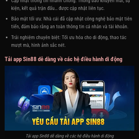
Cập nhật thông tin nhanh chóng: Thông báo khuyến mãi, sự
kiện, kết quả trận đấu… được cập nhật liên tục.
Bảo mật tối ưu: Nhà cái đã cập nhật công nghệ bảo mật tiên
tiến, đảm bảo rằng an toàn thông tin cá nhân và tài khoản.
Trải nghiệm chuyên biệt: Tối ưu hóa cho di động, thao tác
mượt mà, hình ảnh sắc nét.
Tải app Sin88 dễ dàng về các hệ điều hành di động
Tải app Sin88 dễ dàng về các hệ điều hành di động