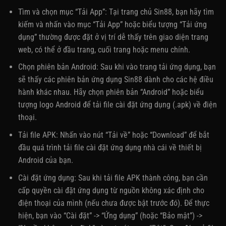
Tìm và chọn mục “Tải App”: Tại trang chủ Sin88, bạn hãy tìm
kiếm và nhấn vào mục “Tải App” hoặc biểu tượng “Tải ứng
dụng” thường được đặt ở vị trí dễ thấy trên giao diện trang
web, có thể ở đầu trang, cuối trang hoặc menu chính.
Chọn phiên bản Android: Sau khi vào trang tải ứng dụng, bạn
sẽ thấy các phiên bản ứng dụng Sin88 dành cho các hệ điều
hành khác nhau. Hãy chọn phiên bản “Android” hoặc biểu
tượng logo Android để tải file cài đặt ứng dụng (.apk) về điện
thoại.
Tải file APK: Nhấn vào nút “Tải về” hoặc “Download” để bắt
đầu quá trình tải file cài đặt ứng dụng nhà cái về thiết bị
Android của bạn.
Cài đặt ứng dụng: Sau khi tải file APK thành công, bạn cần
cấp quyền cài đặt ứng dụng từ nguồn không xác định cho
điện thoại của mình (nếu chưa được bật trước đó). Để thực
hiện, bạn vào “Cài đặt” -> “Ứng dụng” (hoặc “Bảo mật”) ->