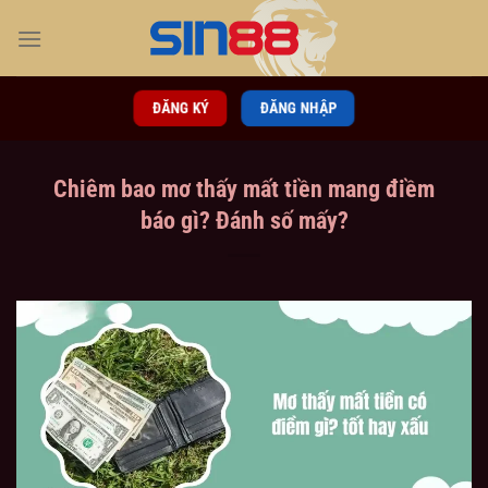
Bỏ
qua
nội
dung
ĐĂNG KÝ
ĐĂNG NHẬP
Chiêm bao mơ thấy mất tiền mang điềm
báo gì? Đánh số mấy?