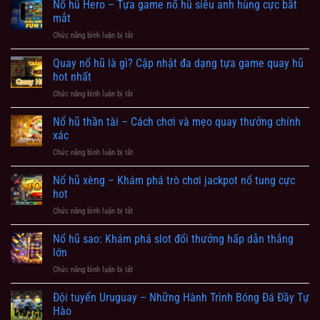
Tuyển
Nổ hũ Hero – Tựa game nổ hũ siêu anh hùng cực bắt
Costa
mắt
Rica
Chức năng bình luận bị tắt
ở
–
Nổ
Hành
hũ
Quay nổ hũ là gì? Cập nhật đa dạng tựa game quay hũ
Trình
Hero
Đầy
hot nhất
–
Tự
Chức năng bình luận bị tắt
ở
Tựa
Hào
Quay
game
Và
nổ
Nổ hũ thần tài – Cách chơi và mẹo quay thưởng chính
nổ
Khát
hũ
hũ
xác
Vọng
là
siêu
Chức năng bình luận bị tắt
ở
gì?
anh
Nổ
Cập
hùng
hũ
Nổ hũ xèng – Khám phá trò chơi jackpot nổ tung cực
nhật
cực
thần
đa
hot
bắt
tài
dạng
mắt
Chức năng bình luận bị tắt
ở
–
tựa
Nổ
Cách
game
hũ
Nổ hũ sao: Khám phá slot đổi thưởng hấp dẫn thắng
chơi
quay
xèng
và
lớn
hũ
–
mẹo
hot
Chức năng bình luận bị tắt
ở
Khám
quay
nhất
Nổ
phá
thưởng
hũ
Đội tuyển Uruguay – Những Hành Trình Bóng Đá Đầy Tự
trò
chính
sao:
chơi
Hào
xác
Khám