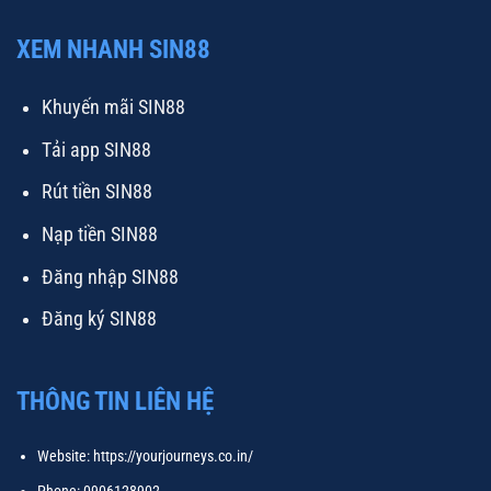
XEM NHANH SIN88
Khuyến mãi SIN88
Tải app SIN88
Rút tiền SIN88
Nạp tiền SIN88
Đăng nhập SIN88
Đăng ký SIN88
THÔNG TIN LIÊN HỆ
Website:
https://yourjourneys.co.in/