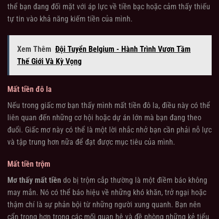
thể bạn đang đối mặt với áp lực về tiền bạc hoặc cảm thấy thiếu
tự tin vào khả năng kiếm tiền của mình.
Xem Thêm
Đội Tuyển Belgium - Hành Trình Vươn Tầm
Thế Giới Và Kỳ Vọng
Mất tiền đô la
Nếu trong giấc mơ bạn thấy mình mất tiền đô la, điều này có thể
liên quan đến những cơ hội hoặc dự án lớn mà bạn đang theo
đuổi. Giấc mơ này có thể là một lời nhắc nhở bạn cần phải nỗ lực
và tập trung hơn nữa để đạt được mục tiêu của mình.
Mất tiền trộm
Mơ thấy mất tiền
do bị trộm cắp thường là một điềm báo không
may mắn. Nó có thể báo hiệu về những khó khăn, trở ngại hoặc
thậm chí là sự phản bội từ những người xung quanh. Bạn nên
cẩn trọng hơn trong các mối quan hệ và đề phòng những kẻ tiểu