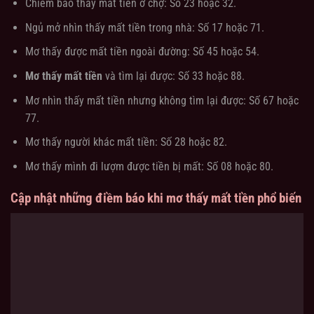
Chiêm bao thấy mất tiền ở chợ: Số 23 hoặc 32.
Ngủ mở nhìn thấy mất tiền trong nhà: Số 17 hoặc 71.
Mơ thấy được mất tiền ngoài đường: Số 45 hoặc 54.
Mơ thấy mất tiền
và tìm lại được: Số 33 hoặc 88.
Mơ nhìn thấy mất tiền nhưng không tìm lại được: Số 67 hoặc
77.
Mơ thấy người khác mất tiền: Số 28 hoặc 82.
Mơ thấy mình đi lượm được tiền bị mất: Số 08 hoặc 80.
Cập nhật những điềm báo khi mơ thấy mất tiền phổ biến