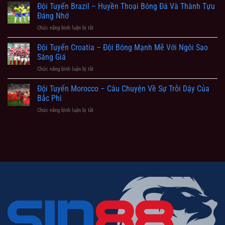
Tuyển
Đội Tuyển Brazil – Huyền Thoại Bóng Đá Và Thành Tựu
Vươn
Serbia
Lên
Đáng Nhớ
–
Vị
Chức năng bình luận bị tắt
ở
Cơn
Trí
Đội
Lốc
Quốc
Tuyển
Đội Tuyển Croatia – Đội Bóng Mạnh Mẽ Với Ngôi Sao
Bóng
Tế
Brazil
Đá
Sáng Giá
–
Châu
Chức năng bình luận bị tắt
ở
Huyền
Âu
Đội
Thoại
Của
Tuyển
Đội Tuyển Morocco – Câu Chuyện Về Sự Trỗi Dậy Của
Bóng
Thế
Croatia
Đá
Bắc Phi
Giới
–
Và
Chức năng bình luận bị tắt
ở
Đội
Thành
Đội Tuyển
Bóng
Tựu
Morocco
Mạnh
Đáng
–
Mẽ
Nhớ
Câu
Với
Chuyện
Ngôi
Về
Sao
Sự
Sáng
Trỗi
Giá
Dậy
Của
Bắc
Phi