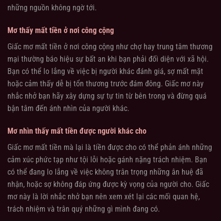
những nguồn không ngờ tới.
Mơ thấy mất tiền ở nơi công cộng
Giấc mơ mất tiền ở nơi công cộng như chợ hay trung tâm thương
mại thường báo hiệu sự bất an khi bạn phải đối diện với xã hội.
Bạn có thể lo lắng về việc bị người khác đánh giá, sợ mất mặt
hoặc cảm thấy dễ bị tổn thương trước đám đông. Giấc mơ này
nhắc nhở bạn hãy xây dựng sự tự tin từ bên trong và đừng quá
bận tâm đến ánh nhìn của người khác.
Mơ nhìn thấy mất tiền được người khác cho
Giấc mơ mất tiền mà lại là tiền được cho có thể phản ánh những
cảm xúc phức tạp như tội lỗi hoặc gánh nặng trách nhiệm. Bạn
có thể đang lo lắng về việc không trân trọng những ân huệ đã
nhận, hoặc sợ không đáp ứng được kỳ vọng của người cho. Giấc
mơ này là lời nhắc nhở bạn nên xem xét lại các mối quan hệ,
trách nhiệm và trân quý những gì mình đang có.