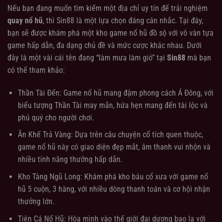
Nếu bạn đang muốn tìm kiếm một địa chỉ uy tín để trải nghiệm
quay nổ hũ
, thì Sin88 là một lựa chọn đáng cân nhắc. Tại đây,
bạn sẽ được khám phá một kho game nổ hũ đồ sộ với vô vàn tựa
game hấp dẫn, đa dạng chủ đề và mức cược khác nhau. Dưới
đây là một vài cái tên đang “làm mưa làm gió” tại
Sin88
mà bạn
có thể tham khảo:
Thần Tài Đến: Game nổ hũ mang đậm phong cách Á Đông, với
biểu tượng Thần Tài may mắn, hứa hẹn mang đến tài lộc và
phú quý cho người chơi.
Ăn Khế Trả Vàng: Dựa trên câu chuyện cổ tích quen thuộc,
game nổ hũ này có giao diện đẹp mắt, âm thanh vui nhộn và
nhiều tính năng thưởng hấp dẫn.
Kho Tàng Ngũ Long: Khám phá kho báu cổ xưa với game nổ
hũ 5 cuộn, 3 hàng, với nhiều dòng thanh toán và cơ hội nhận
thưởng lớn.
Tiên Cá Nổ Hũ: Hòa mình vào thế giới đại dương bao la với