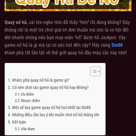
Quay nổ hũ
, cái tên nghe thôi đã thấy “hên” rồi đúng không? Đây
không chỉ là một trò chơi giải trí đơn thuần mà còn là cơ hội đổi
đời nhanh chóng nếu bạn may mắn “nổ” được hũ Jackpot. Vậy
game nổ hũ là gì mà lại có sức hút đến vậy? Hãy cùng
Sin88
khám phá tất tần tật về thế giới quay hũ đầy màu sắc này nhé!
Khám phá quay nổ hũ là game gì?
Có nên chơi các game quay nổ hũ hay không?
Ưu điểm
Nhược điểm
Một số tựa game quay nổ hũ hot nhất tại Sin88
Những điều cần lưu ý khi muốn chơi nổ hũ thắng lớn
Kết luận
Văn Nam