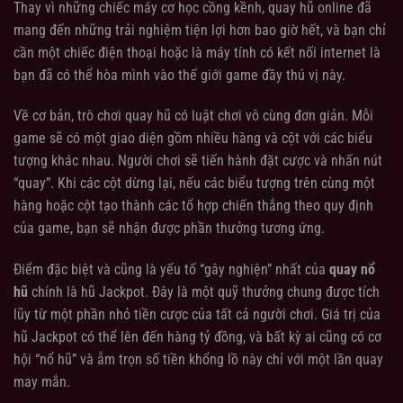
Thay vì những chiếc máy cơ học cồng kềnh, quay hũ online đã
mang đến những trải nghiệm tiện lợi hơn bao giờ hết, và bạn chỉ
cần một chiếc điện thoại hoặc là máy tính có kết nối internet là
bạn đã có thể hòa mình vào thế giới game đầy thú vị này.
Về cơ bản, trò chơi quay hũ có luật chơi vô cùng đơn giản. Mỗi
game sẽ có một giao diện gồm nhiều hàng và cột với các biểu
tượng khác nhau. Người chơi sẽ tiến hành đặt cược và nhấn nút
“quay”. Khi các cột dừng lại, nếu các biểu tượng trên cùng một
hàng hoặc cột tạo thành các tổ hợp chiến thắng theo quy định
của game, bạn sẽ nhận được phần thưởng tương ứng.
Điểm đặc biệt và cũng là yếu tố “gây nghiện” nhất của
quay nổ
hũ
chính là hũ Jackpot. Đây là một quỹ thưởng chung được tích
lũy từ một phần nhỏ tiền cược của tất cả người chơi. Giá trị của
hũ Jackpot có thể lên đến hàng tỷ đồng, và bất kỳ ai cũng có cơ
hội “nổ hũ” và ẵm trọn số tiền khổng lồ này chỉ với một lần quay
may mắn.