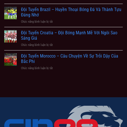
Ấn
Đội
Đường
Tượng
Tuyển
Đội Tuyển Brazil – Huyền Thoại Bóng Đá Và Thành Tựu
Vươn
Serbia
Lên
Đáng Nhớ
–
Vị
Chức năng bình luận bị tắt
ở
Cơn
Trí
Đội
Lốc
Quốc
Tuyển
Đội Tuyển Croatia – Đội Bóng Mạnh Mẽ Với Ngôi Sao
Bóng
Tế
Brazil
Đá
Sáng Giá
–
Châu
Chức năng bình luận bị tắt
ở
Huyền
Âu
Đội
Thoại
Của
Tuyển
Đội Tuyển Morocco – Câu Chuyện Về Sự Trỗi Dậy Của
Bóng
Thế
Croatia
Đá
Bắc Phi
Giới
–
Và
Chức năng bình luận bị tắt
ở
Đội
Thành
Đội Tuyển
Bóng
Tựu
Morocco
Mạnh
Đáng
–
Mẽ
Nhớ
Câu
Với
Chuyện
Ngôi
Về
Sao
Sự
Sáng
Trỗi
Giá
Dậy
Của
Bắc
Phi