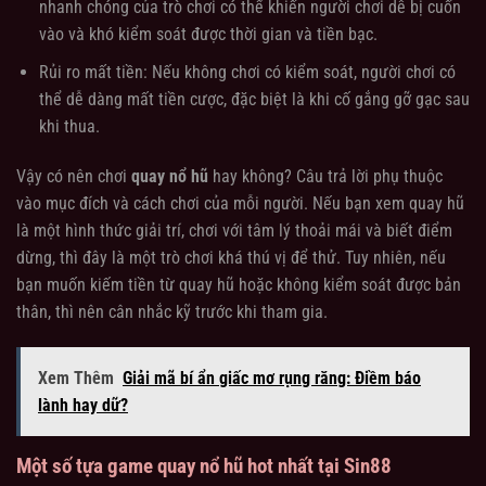
nhanh chóng của trò chơi có thể khiến người chơi dễ bị cuốn
vào và khó kiểm soát được thời gian và tiền bạc.
Rủi ro mất tiền: Nếu không chơi có kiểm soát, người chơi có
thể dễ dàng mất tiền cược, đặc biệt là khi cố gắng gỡ gạc sau
khi thua.
Vậy có nên chơi
quay nổ hũ
hay không? Câu trả lời phụ thuộc
vào mục đích và cách chơi của mỗi người. Nếu bạn xem quay hũ
là một hình thức giải trí, chơi với tâm lý thoải mái và biết điểm
dừng, thì đây là một trò chơi khá thú vị để thử. Tuy nhiên, nếu
bạn muốn kiếm tiền từ quay hũ hoặc không kiểm soát được bản
thân, thì nên cân nhắc kỹ trước khi tham gia.
Xem Thêm
Giải mã bí ẩn giấc mơ rụng răng: Điềm báo
lành hay dữ?
Một số tựa game quay nổ hũ hot nhất tại Sin88