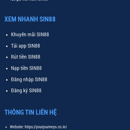
XEM NHANH SIN88
Khuyến mãi SIN88
Tải app SIN88
Rút tiền SIN88
Nạp tiền SIN88
Đăng nhập SIN88
Đăng ký SIN88
THÔNG TIN LIÊN HỆ
Website:
https://yourjourneys.co.in/