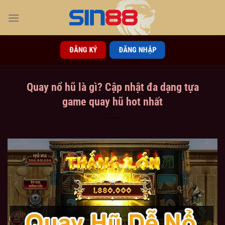
Bỏ
qua
nội
dung
ĐĂNG KÝ
ĐĂNG NHẬP
Quay nổ hũ là gì? Cập nhật đa dạng tựa
game quay hũ hot nhất