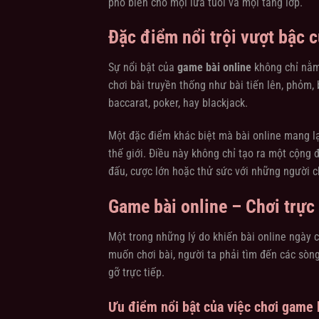
phổ biến cho mọi lứa tuổi và mọi tầng lớp.
Đặc điểm nổi trội vượt bậc c
Sự nổi bật của
game bài online
không chỉ nằm 
chơi bài truyền thống như bài tiến lên, phỏm, 
baccarat, poker, hay blackjack.
Một đặc điểm khác biệt mà bài online mang lạ
thế giới. Điều này không chỉ tạo ra một cộng
đấu, cược lớn hoặc thử sức với những người c
Game bài online – Chơi trực 
Một trong những lý do khiến bài online ngày c
muốn chơi bài, người ta phải tìm đến các sòng 
gỡ trực tiếp.
Ưu điểm nổi bật của việc chơi game 