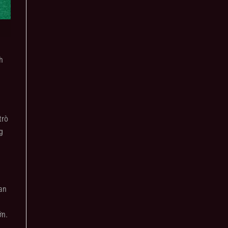
h
trò
g
uan
ớn.