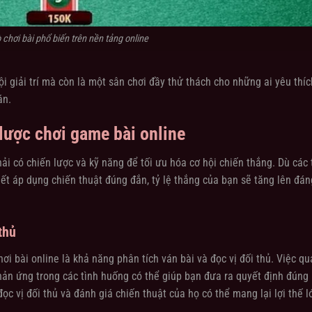
 chơi bài phổ biến trên nền tảng online
i giải trí mà còn là một sân chơi đầy thử thách cho những ai yêu thíc
án.
 lược chơi game bài online
hải có chiến lược và kỹ năng để tối ưu hóa cơ hội chiến thắng. Dù các 
ết áp dụng chiến thuật đúng đắn, tỷ lệ thắng của bạn sẽ tăng lên đán
thủ
ơi bài online là khả năng phân tích ván bài và đọc vị đối thủ. Việc q
hản ứng trong các tình huống có thể giúp bạn đưa ra quyết định đúng
đọc vị đối thủ và đánh giá chiến thuật của họ có thể mang lại lợi thế l