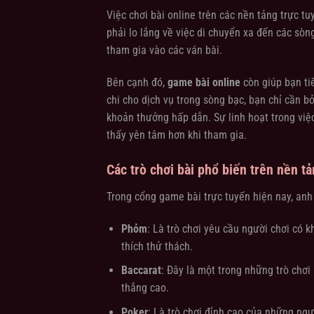
Việc chơi bài online trên các nền tảng trực t
phải lo lắng về việc di chuyển xa đến các sò
tham gia vào các ván bài.
Bên cạnh đó,
game bài online
còn giúp bạn tiế
chi cho dịch vụ trong sòng bạc, bạn chỉ cần b
khoản thưởng hấp dẫn. Sự linh hoạt trong việc
thấy yên tâm hơn khi tham gia.
Các trò chơi bài phổ biến trên nền tả
Trong cổng game bài trực tuyến hiện nay, anh
Phỏm
: Là trò chơi yêu cầu người chơi có k
thích thử thách.
Baccarat
: Đây là một trong những trò chơi
thắng cao.
Poker
: Là trò chơi đỉnh cao của những ngườ