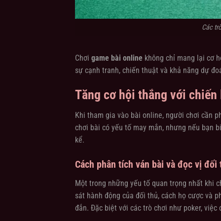
Các trò
Chơi
game bài online
không chỉ mang lại cơ hộ
sự cạnh tranh, chiến thuật và khả năng dự đo
Tăng cơ hội thắng với chiến
Khi tham gia vào bài online, người chơi cần p
chơi bài có yếu tố may mắn, nhưng nếu bạn bi
kể.
Cách phân tích ván bài và đọc vị đối 
Một trong những yếu tố quan trọng nhất khi ch
sát hành động của đối thủ, cách họ cược và p
đắn. Đặc biệt với các trò chơi như poker, việc 