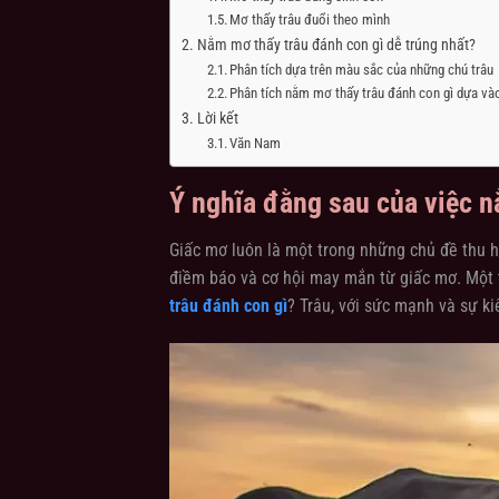
Mơ thấy trâu đuổi theo mình
Nằm mơ thấy trâu đánh con gì dễ trúng nhất?
Phân tích dựa trên màu sắc của những chú trâu
Phân tích nằm mơ thấy trâu đánh con gì dựa v
Lời kết
Văn Nam
Ý nghĩa đằng sau của việc n
Giấc mơ luôn là một trong những chủ đề thu hú
điềm báo và cơ hội may mắn từ giấc mơ. Một
trâu đánh con gì
? Trâu, với sức mạnh và sự ki