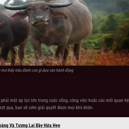
 mơ thấy trâu đánh con gì dựa vào hành động
phải một áp lực lớn trong cuộc sống, công việc hoặc các mối quan hệ
vượt qua, bạn sẽ sớm giải quyết được mọi khó khăn.
Hoàng Và Tương Lai Đầy Hứa Hẹn