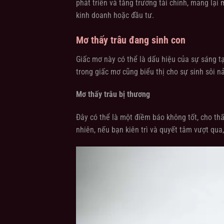
phát triển và tăng trưởng tài chính, mang lại
kinh doanh hoặc đầu tư.
Mơ thấy trâu đang sinh con
Giấc mơ này có thể là dấu hiệu của sự sáng t
trong giấc mơ cũng biểu thị cho sự sinh sôi n
Mơ thấy trâu bị thương
Đây có thể là một điềm báo không tốt, cho th
nhiên, nếu bạn kiên trì và quyết tâm vượt qua