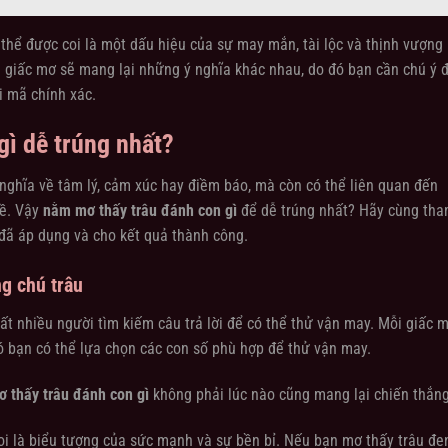
thể được coi là một dấu hiệu của sự may mắn, tài lộc và thịnh vượng
ng giấc mơ sẽ mang lại những ý nghĩa khác nhau, do đó bạn cần chú ý 
i mã chính xác.
ì dễ trúng nhất?
nghĩa về tâm lý, cảm xúc hay điềm báo, mà còn có thể liên quan đến
đề. Vậy
nằm mơ thấy trâu đánh con gì
để dễ trúng nhất? Hãy cùng th
đã áp dụng và cho kết quả thành công.
g chú trâu
ất nhiều người tìm kiếm câu trả lời để có thể thử vận may. Mỗi giấc 
đó bạn có thể lựa chọn các con số phù hợp để thử vận may.
 thấy trâu đánh con gì
không phải lúc nào cũng mang lại chiến thắn
oi là biểu tượng của sức mạnh và sự bền bỉ. Nếu bạn mơ thấy trâu đe