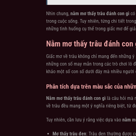
Nhìn chung,
nằm mơ thấy trâu đánh con gì
có 
trong cuộc sống. Tuy nhiên, từng chi tiết tro
những tình huống cụ thể trong giấc mơ để giả
Nằm mơ thấy trâu đánh con g
Giấc mơ về trâu không chỉ mang đến những ý 
những con số may mắn trong các trò chơi lô 
khảo một số con số dưới đây mà nhiều người 
Phân tích dựa trên màu sắc của nhữn
Nằm mơ thấy trâu đánh con gì
là câu hỏi mà r
về trâu đều mang một ý nghĩa riêng biệt, từ 
Tuy nhiên, cần lưu ý rằng việc dựa vào
nằm mơ
Mơ thấy trâu đen
: Trâu đen thường được c