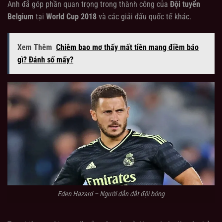
Anh đã góp phần quan trọng trong thành công của
Đội tuyển
Belgium
tại
World Cup 2018
và các giải đấu quốc tế khác.
Xem Thêm
Chiêm bao mơ thấy mất tiền mang điềm báo
gì? Đánh số mấy?
Eden Hazard – Người dẫn dắt đội bóng