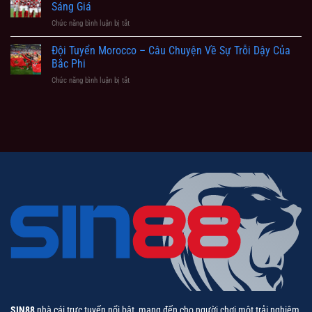
Brazil
Đá
Sáng Giá
–
Châu
Chức năng bình luận bị tắt
ở
Huyền
Âu
Đội
Thoại
Của
Tuyển
Đội Tuyển Morocco – Câu Chuyện Về Sự Trỗi Dậy Của
Bóng
Thế
Croatia
Đá
Bắc Phi
Giới
–
Và
Chức năng bình luận bị tắt
ở
Đội
Thành
Đội Tuyển
Bóng
Tựu
Morocco
Mạnh
Đáng
–
Mẽ
Nhớ
Câu
Với
Chuyện
Ngôi
Về
Sao
Sự
Sáng
Trỗi
Giá
Dậy
Của
Bắc
Phi
SIN88
nhà cái trực tuyến nổi bật, mang đến cho người chơi một trải nghiệm