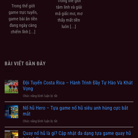
Trong thế giới
Trong thế giới
tâm linh và giải
game trực tuyến,
mã giấc mơ, mơ
game bài ăn tiền
thấy mất tiền
đang ngày càng
luôn [...]
chiếm lĩnh [...]
BÀI VIẾT GẦN ĐÂY
Đội Tuyển Costa Rica – Hành Trình Đầy Tự Hào Và Khát
Vọng
Chức năng bình luận bị tắt
ở
Đội
Tuyển
Nổ hũ Hero – Tựa game nổ hũ siêu anh hùng cực bắt
Costa
mắt
Rica
Chức năng bình luận bị tắt
ở
–
Nổ
Hành
hũ
Quay nổ hũ là gì? Cập nhật đa dạng tựa game quay hũ
Trình
Hero
Đầy