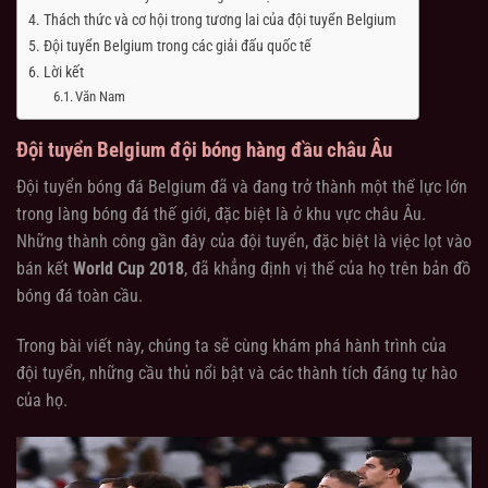
Thách thức và cơ hội trong tương lai của đội tuyển Belgium
Đội tuyển Belgium trong các giải đấu quốc tế
Lời kết
Văn Nam
Đội tuyển Belgium đội bóng hàng đầu châu Âu
Đội tuyển bóng đá Belgium đã và đang trở thành một thế lực lớn
trong làng bóng đá thế giới, đặc biệt là ở khu vực châu Âu.
Những thành công gần đây của đội tuyển, đặc biệt là việc lọt vào
bán kết
World Cup 2018
, đã khẳng định vị thế của họ trên bản đồ
bóng đá toàn cầu.
Trong bài viết này, chúng ta sẽ cùng khám phá hành trình của
đội tuyển, những cầu thủ nổi bật và các thành tích đáng tự hào
của họ.