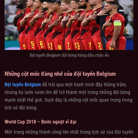
Đội tuyển Belgium đội bóng hàng đầu châu Âu
Những cột mốc đáng nhớ của đội tuyển Belgium
Đội tuyển Belgium
đã trải qua một hành trình đầy thăng trầm,
nhưng họ luôn vươn lên để trở thành một trong những đội bóng
mạnh nhất thế giới. Dưới đây là những cột mốc quan trọng trong
lịch sử đội bóng.
World Cup 2018 – Bước ngoặt vĩ đại
Một trong những thành công lớn nhất trong lịch sử của Đội tuyển