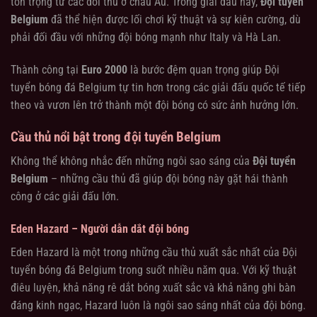
tôn trọng từ các đối thủ ở châu Âu. Trong giải đấu này,
Đội tuyển
Belgium
đã thể hiện được lối chơi kỹ thuật và sự kiên cường, dù
phải đối đầu với những đội bóng mạnh như Italy và Hà Lan.
Thành công tại
Euro 2000
là bước đệm quan trọng giúp Đội
tuyển bóng đá Belgium tự tin hơn trong các giải đấu quốc tế tiếp
theo và vươn lên trở thành một đội bóng có sức ảnh hưởng lớn.
Cầu thủ nổi bật trong đội tuyển Belgium
Không thể không nhắc đến những ngôi sao sáng của
Đội tuyển
Belgium
– những cầu thủ đã giúp đội bóng này gặt hái thành
công ở các giải đấu lớn.
Eden Hazard – Người dẫn dắt đội bóng
Eden Hazard là một trong những cầu thủ xuất sắc nhất của Đội
tuyển bóng đá Belgium trong suốt nhiều năm qua. Với kỹ thuật
điêu luyện, khả năng rê dắt bóng xuất sắc và khả năng ghi bàn
đáng kinh ngạc, Hazard luôn là ngôi sao sáng nhất của đội bóng.