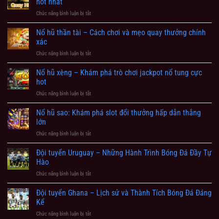
hot nhất
–
Tự
Chức năng bình luận bị tắt
ở
Tựa
Hào
Quay
game
Và
nổ
Nổ hũ thần tài – Cách chơi và mẹo quay thưởng chính
nổ
Khát
hũ
hũ
xác
Vọng
là
siêu
Chức năng bình luận bị tắt
ở
gì?
anh
Nổ
Cập
hùng
hũ
Nổ hũ xèng – Khám phá trò chơi jackpot nổ tung cực
nhật
cực
thần
đa
hot
bắt
tài
dạng
mắt
Chức năng bình luận bị tắt
ở
–
tựa
Nổ
Cách
game
hũ
Nổ hũ sao: Khám phá slot đổi thưởng hấp dẫn thắng
chơi
quay
xèng
và
lớn
hũ
–
mẹo
hot
Chức năng bình luận bị tắt
ở
Khám
quay
nhất
Nổ
phá
thưởng
hũ
Đội tuyển Uruguay – Những Hành Trình Bóng Đá Đầy Tự
trò
chính
sao:
chơi
Hào
xác
Khám
jackpot
Chức năng bình luận bị tắt
ở
phá
nổ
Đội
slot
tung
tuyển
Đội tuyển Ghana – Lịch sử và Thành Tích Bóng Đá Đáng
đổi
cực
Uruguay
thưởng
Kể
hot
–
hấp
Chức năng bình luận bị tắt
ở
Những
dẫn