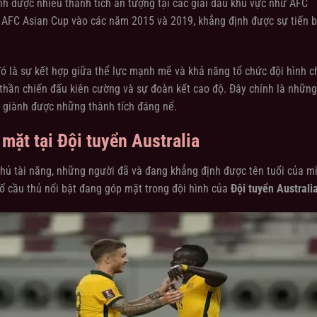
nh được nhiều thành tích ấn tượng tại các giải đấu khu vực như AFC
h AFC Asian Cup vào các năm 2015 và 2019, khẳng định được sự tiến 
 đó là sự kết hợp giữa thể lực mạnh mẽ và khả năng tổ chức đội hình c
h thần chiến đấu kiên cường và sự đoàn kết cao độ. Đây chính là những
à giành được những thành tích đáng nể.
mặt tại Đội tuyển Australia
 thủ tài năng, những người đã và đang khẳng định được tên tuổi của m
số cầu thủ nổi bật đang góp mặt trong đội hình của
Đội tuyển Australi