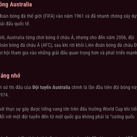
óng Australia
đoàn bóng đá thế giới (FIFA) vào năm 1961 và đã nhanh chóng xây d
iải đấu quốc tế.
iới, Australia từng chơi bóng ở châu Á, nhưng cho đến năm 2006, đội
đoàn bóng đá châu Á (AFC), sau khi rời khỏi Liên đoàn bóng đá châu Đ
ơ hội tham gia vào những giải đấu quan trọng hơn và phát triển mạn
đáng nhớ
h sử thi đấu của
Đội tuyển Australia
chính là lần đầu tiên đội bóng nà
1974.
ới thực sự gây được tiếng vang lớn trên đấu trường World Cup khi tiế
 đối với một đội tuyển đến từ một quốc gia không phải là “cường quốc