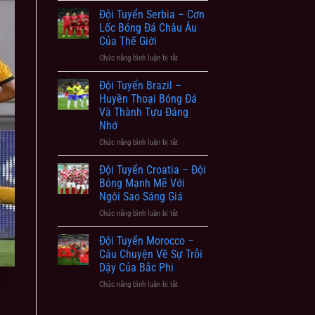
Hẹn
Tuyển
Thành
Đội Tuyển Serbia – Cơn
Switzerland
Tích
Lốc Bóng Đá Châu Âu
–
Ấn
Của Thế Giới
Chặng
Tượng
Chức năng bình luận bị tắt
ở
Đường
Đội
Vươn
Tuyển
Lên
Đội Tuyển Brazil –
Serbia
Vị
Huyền Thoại Bóng Đá
–
Trí
Và Thành Tựu Đáng
Cơn
Quốc
Nhớ
Lốc
Tế
Bóng
Chức năng bình luận bị tắt
ở
Đá
Đội
Châu
Tuyển
Đội Tuyển Croatia – Đội
Âu
Brazil
Bóng Mạnh Mẽ Với
Của
–
Ngôi Sao Sáng Giá
Thế
Huyền
Chức năng bình luận bị tắt
Giới
ở
Thoại
Đội
Bóng
Tuyển
Đá
Đội Tuyển Morocco –
Croatia
Và
Câu Chuyện Về Sự Trỗi
–
Thành
Dậy Của Bắc Phi
Đội
Tựu
Chức năng bình luận bị tắt
ở
Bóng
Đáng
Đội Tuyển
Mạnh
Nhớ
Morocco
Mẽ