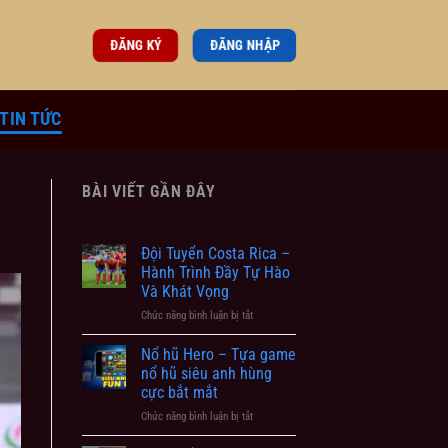
ĐĂNG KÝ
ĐĂNG NHẬP
TIN TỨC
BÀI VIẾT GẦN ĐÂY
Đội Tuyển Costa Rica –
Hành Trình Đầy Tự Hào
Và Khát Vọng
Chức năng bình luận bị tắt
ở
Đội
Tuyển
Nổ hũ Hero – Tựa game
Costa
nổ hũ siêu anh hùng
Rica
cực bắt mắt
–
Chức năng bình luận bị tắt
ở
Hành
Nổ
Trình