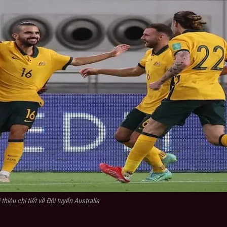
 thiệu chi tiết về Đội tuyển Australia