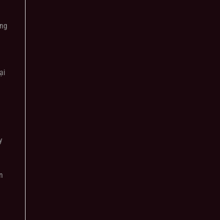
–
Với
Câu
Ngôi
Chuyện
Sao
ựng
Về
Sáng
Sự
Giá
Trỗi
Dậy
Của
Bắc
ại
Phi
h
y
n