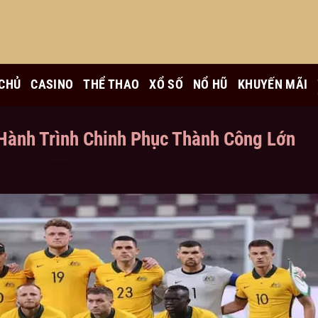
CHỦ
CASINO
THỂ THAO
XỔ SỐ
NỔ HŨ
KHUYẾN MÃI
 Hành Trình Chinh Phục Thành Công Lớn