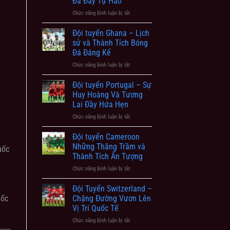
Đá Đầy Tự Hào
phá
tung
Chức năng bình luận bị tắt
ở
slot
cực
Đội
đổi
hot
tuyển
thưởng
Đội tuyển Ghana – Lịch
Uruguay
hấp
sử và Thành Tích Bóng
–
dẫn
Đá Đáng Kể
Những
thắng
Chức năng bình luận bị tắt
ở
Hành
lớn
Đội
Trình
tuyển
Bóng
Đội tuyển Portugal – Sự
Ghana
Đá
Huy Hoàng Và Tương
–
Đầy
Lai Đầy Hứa Hẹn
Lịch
Tự
Chức năng bình luận bị tắt
ở
sử
Hào
Đội
và
tuyển
Thành
Đội tuyển Cameroon
Portugal
Tích
Những Thăng Trầm và
uốc
–
Bóng
Thành Tích Ấn Tượng
Sự
Đá
Chức năng bình luận bị tắt
ở
Huy
Đáng
Đội
Hoàng
Kể
tuyển
Và
Đội Tuyển Switzerland –
Cameroon
Tương
Chặng Đường Vươn Lên
uốc
Những
Lai
Vị Trí Quốc Tế
Thăng
Đầy
Chức năng bình luận bị tắt
ở
Trầm
Hứa
Đội
và