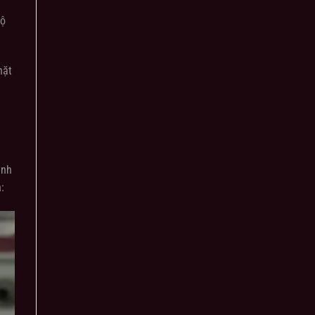
bộ
hặt
ình
a
: