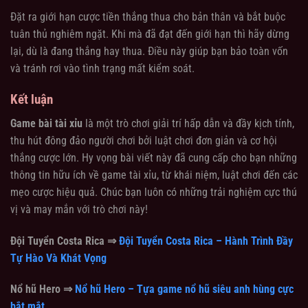
Đặt ra giới hạn cược tiền thắng thua cho bản thân và bắt buộc
tuân thủ nghiêm ngặt. Khi mà đã đạt đến giới hạn thì hãy dừng
lại, dù là đang thắng hay thua. Điều này giúp bạn bảo toàn vốn
và tránh rơi vào tình trạng mất kiểm soát.
Kết luận
Game bài tài xỉu
là một trò chơi giải trí hấp dẫn và đầy kịch tính,
thu hút đông đảo người chơi bởi luật chơi đơn giản và cơ hội
thắng cược lớn. Hy vọng bài viết này đã cung cấp cho bạn những
thông tin hữu ích về game tài xỉu, từ khái niệm, luật chơi đến các
mẹo cược hiệu quả. Chúc bạn luôn có những trải nghiệm cực thú
vị và may mắn với trò chơi này!
Đội Tuyển Costa Rica
⇒
Đội Tuyển Costa Rica – Hành Trình Đầy
Tự Hào Và Khát Vọng
Nổ hũ Hero
⇒
Nổ hũ Hero – Tựa game nổ hũ siêu anh hùng cực
bắt mắt