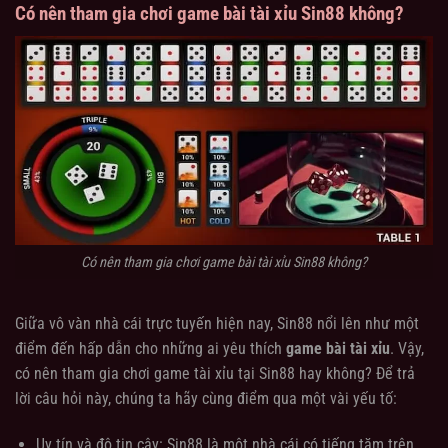
Có nên tham gia chơi game bài tài xỉu Sin88 không?
Có nên tham gia chơi game bài tài xỉu Sin88 không?
Giữa vô vàn nhà cái trực tuyến hiện nay, Sin88 nổi lên như một
điểm đến hấp dẫn cho những ai yêu thích
game bài tài xỉu
. Vậy,
có nên tham gia chơi game tài xỉu tại Sin88 hay không? Để trả
lời câu hỏi này, chúng ta hãy cùng điểm qua một vài yếu tố:
Uy tín và độ tin cậy: Sin88 là một nhà cái có tiếng tăm trên