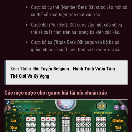
Cược số cụ thể (Number Bet): Đặt cược vào một số
cụ thể sẽ xuất hiện trên mặt xúc xắc.
Cược đôi (Pair Bet): Đặt cược vào một cặp số cụ
thể sẽ xuất hiện trên hai trong ba viên xúc xắc.
Cược bộ ba (Triple Bet): Đặt cược vào bộ ba số
giống nhau sẽ xuất hiện trên cả ba viên xúc xắc.
Xem Thêm
Đội Tuyển Belgium - Hành Trình Vươn Tầm
Thế Giới Và Kỳ Vọng
Các mẹo cược chơi game bài tài xỉu chuẩn xác