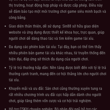
thị trường, hoạt động hợp pháp và được cấp phép. Điều này
sẽ đảm bảo tạo một môi trường chơi game siêu minh bạch và
công bằng.
Giao diện thân thiện, dễ sử dụng: Sin88 sở hữu giao diện
website và ứng dụng được thiết kế khoa học, trực quan, giúp
người chơi dễ dàng thao tác và tìm kiếm game tài xỉu.
Đa dạng các phiên bản tài xỉu: Tại đây, bạn có thể tìm thấy
nhiều phiên bản game tài xỉu khác nhau, từ truyền thống đến
hiện đại, đáp ứng sở thích đa dạng của người chơi.
Tỷ lệ trả thưởng hấp dẫn: Nền tảng được biết đến với tỷ lệ trả
thưởng cạnh tranh, mang đến cơ hội thắng lớn cho người chơi
tài xỉu.
Khuyến mãi và ưu đãi: Sân chơi cũng thường xuyên tung ra
rất nhiều chương trình ưu đãi cực hấp dẫn dành cho người
chơi, giúp tăng thêm vốn cược và cơ hội trải nghiệm.
Hỗ trợ CSKH chuyên nghiệp: Bộ phận đội ngũ hỗ trợ các