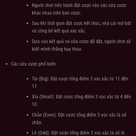
Người chơi tiến hành đặt cược vào các cửa cược
khác nhau trên bàn cược.
Sau khi thời gian đặt cược kết thúc, nhà cái mở bát
và công bố kết quả xúc xắc.
Dựa vào kết quả và cửa cược đã đặt, người chơi sẽ
biết mình thắng hay thua.
Các cửa cược phổ biến:
Tài (Big): Đặt cược tổng điểm 3 xúc xắc từ 11 đến
17.
Xỉu (Small): Đặt cược tổng điểm 3 xúc xắc từ 4 đến
10.
Chẵn (Even): Đặt cược tổng điểm 3 xúc xắc là số
chẵn.
Lẻ (Odd): Đặt cược tổng điểm 3 xúc xắc là số lẻ.