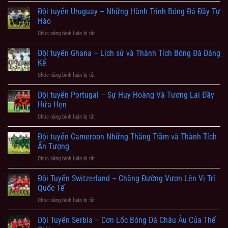
Nổ
phá
thưởng
hũ
Đội tuyển Uruguay – Những Hành Trình Bóng Đá Đầy Tự
trò
chính
sao:
chơi
Hào
xác
Khám
jackpot
Chức năng bình luận bị tắt
ở
phá
nổ
Đội
slot
tung
tuyển
Đội tuyển Ghana – Lịch sử và Thành Tích Bóng Đá Đáng
đổi
cực
Uruguay
thưởng
Kể
hot
–
hấp
Chức năng bình luận bị tắt
ở
Những
dẫn
Đội
Hành
thắng
tuyển
Đội tuyển Portugal – Sự Huy Hoàng Và Tương Lai Đầy
Trình
lớn
Ghana
Bóng
Hứa Hẹn
–
Đá
Chức năng bình luận bị tắt
ở
Lịch
Đầy
Đội
sử
Tự
tuyển
Đội tuyển Cameroon Những Thăng Trầm và Thành Tích
và
Hào
Portugal
Thành
Ấn Tượng
–
Tích
Chức năng bình luận bị tắt
ở
Sự
Bóng
Đội
Huy
Đá
tuyển
Đội Tuyển Switzerland – Chặng Đường Vươn Lên Vị Trí
Hoàng
Đáng
Cameroon
Và
Quốc Tế
Kể
Những
Tương
Chức năng bình luận bị tắt
ở
Thăng
Lai
Đội
Trầm
Đầy
Tuyển
Đội Tuyển Serbia – Cơn Lốc Bóng Đá Châu Âu Của Thế
và
Hứa
Switzerland
Thành