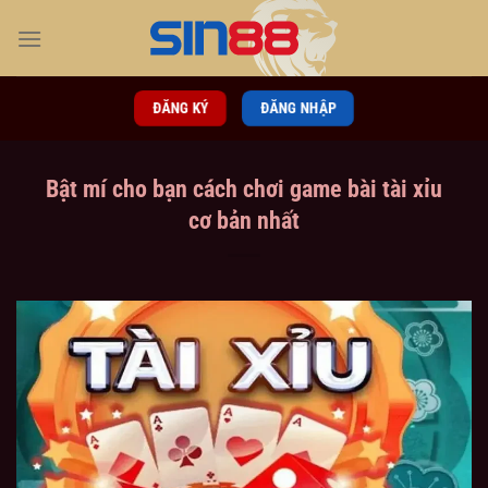
Bỏ
qua
nội
dung
ĐĂNG KÝ
ĐĂNG NHẬP
Bật mí cho bạn cách chơi game bài tài xỉu
cơ bản nhất