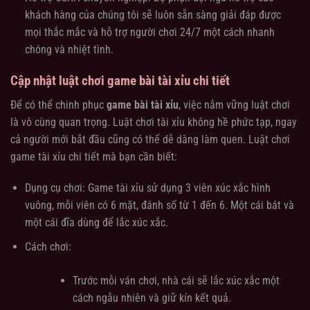
khách hàng của chúng tôi sẽ luôn sẵn sàng giải đáp được
mọi thắc mắc và hỗ trợ người chơi 24/7 một cách nhanh
chóng và nhiệt tình.
Cập nhật luật chơi game bài tài xỉu chi tiết
Để có thể chinh phục
game bài tài xỉu
, việc nắm vững luật chơi
là vô cùng quan trọng. Luật chơi tài xỉu không hề phức tạp, ngay
cả người mới bắt đầu cũng có thể dễ dàng làm quen. Luật chơi
game tài xỉu chi tiết mà bạn cần biết:
Dụng cụ chơi: Game tài xỉu sử dụng 3 viên xúc xắc hình
vuông, mỗi viên có 6 mặt, đánh số từ 1 đến 6. Một cái bát và
một cái đĩa dùng để lắc xúc xắc.
Cách chơi:
Trước mỗi ván chơi, nhà cái sẽ lắc xúc xắc một
cách ngẫu nhiên và giữ kín kết quả.