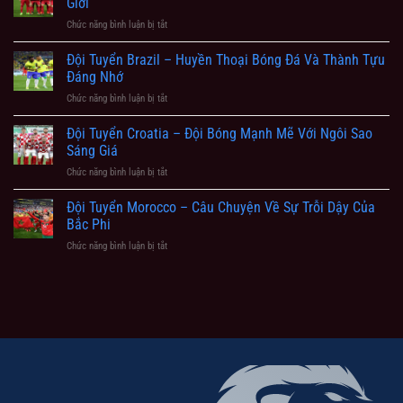
Giới
Hẹn
–
Tích
Chức năng bình luận bị tắt
ở
Chặng
Ấn
Đội
Đường
Tượng
Tuyển
Đội Tuyển Brazil – Huyền Thoại Bóng Đá Và Thành Tựu
Vươn
Serbia
Lên
Đáng Nhớ
–
Vị
Chức năng bình luận bị tắt
ở
Cơn
Trí
Đội
Lốc
Quốc
Tuyển
Đội Tuyển Croatia – Đội Bóng Mạnh Mẽ Với Ngôi Sao
Bóng
Tế
Brazil
Đá
Sáng Giá
–
Châu
Chức năng bình luận bị tắt
ở
Huyền
Âu
Đội
Thoại
Của
Tuyển
Đội Tuyển Morocco – Câu Chuyện Về Sự Trỗi Dậy Của
Bóng
Thế
Croatia
Đá
Bắc Phi
Giới
–
Và
Chức năng bình luận bị tắt
ở
Đội
Thành
Đội Tuyển
Bóng
Tựu
Morocco
Mạnh
Đáng
–
Mẽ
Nhớ
Câu
Với
Chuyện
Ngôi
Về
Sao
Sự
Sáng
Trỗi
Giá
Dậy
Của