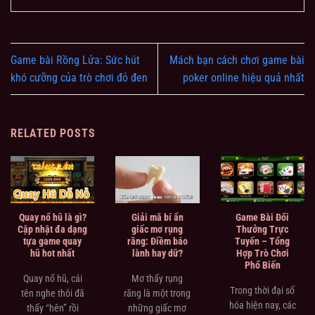
Game bài Rồng Lửa: Sức hút
Mách bạn cách chơi game bài
khó cưỡng của trò chơi đỏ đen
poker online hiệu quả nhất
RELATED POSTS
Quay nổ hũ là gì?
Giải mã bí ẩn
Game Bài Đổi
Cập nhật đa dạng
giấc mơ rụng
Thưởng Trực
tựa game quay
răng: Điềm báo
Tuyến – Tổng
hũ hot nhất
lành hay dữ?
Hợp Trò Chơi
Phổ Biến
Quay nổ hũ, cái
Mơ thấy rụng
Trong thời đại số
tên nghe thôi đã
răng là một trong
hóa hiện nay, các
thấy “hên” rồi
những giấc mơ