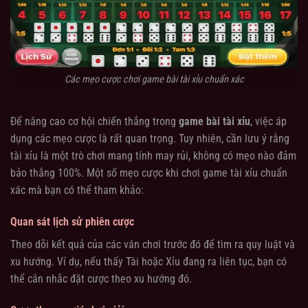
Các mẹo cược chơi game bài tài xỉu chuẩn xác
Để nâng cao cơ hội chiến thắng trong
game bài tài xỉu
, việc áp
dụng các mẹo cược là rất quan trọng. Tuy nhiên, cần lưu ý rằng
tài xỉu là một trò chơi mang tính may rủi, không có mẹo nào đảm
bảo thắng 100%. Một số mẹo cược khi chơi game tài xỉu chuẩn
xác mà bạn có thể tham khảo:
Quan sát lịch sử phiên cược
Theo dõi kết quả của các ván chơi trước đó để tìm ra quy luật và
xu hướng. Ví dụ, nếu thấy Tài hoặc Xỉu đang ra liên tục, bạn có
thể cân nhắc đặt cược theo xu hướng đó.