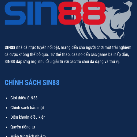
Bắc
Phi
SIN88
nhà cái trực tuyến nổi bật, mang đến cho người chơi một trải nghiệm
cá cược không thể bỏ qua. Từ thể thao, casino đến các game bài hấp dẫn,
SIN88 đáp ứng mọi nhu cầu giải trí với các trò chơi đa dạng và thú vị.
CHÍNH SÁCH SIN88
Giới thiệu SIN88
Chính sách bảo mật
Điều khoản điều kiện
Quyền riêng tư
Miễn trừ trách nhiệm