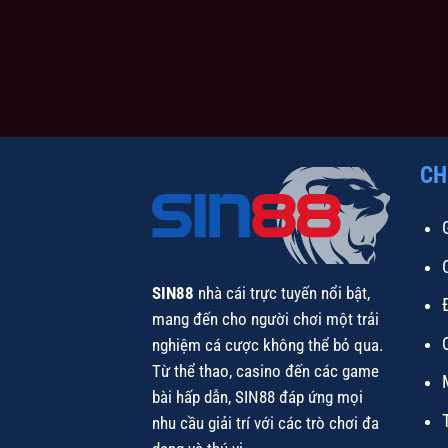
CH
SIN88
nhà cái trực tuyến nổi bật,
mang đến cho người chơi một trải
nghiệm cá cược không thể bỏ qua.
Từ thể thao, casino đến các game
bài hấp dẫn, SIN88 đáp ứng mọi
nhu cầu giải trí với các trò chơi đa