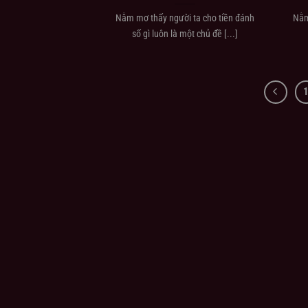
Nằm mơ thấy người ta cho tiền đánh
Nằm
số gì luôn là một chủ đề [...]