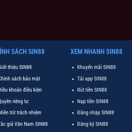
ÍNH SÁCH SIN88
XEM NHANH SIN88
Giới thiệu SIN88
Khuyến mãi SIN88
Chính sách bảo mật
Tải app SIN88
Điều khoản điều kiện
Rút tiền SIN88
Quyền riêng tư
Nạp tiền SIN88
Miễn trừ trách nhiệm
Đăng nhập SIN88
Tác giả Văn Nam SIN88
Đăng ký SIN88